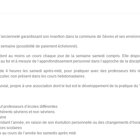
’ancienneté garantissant son insertion dans la commune de Sèvres et ses environs
r semaine (possibilité de paiement échelonné).
dont au moins un cours chaque jour de la semaine samedi compris. Elle dispo
uer au fur et à mesure de l’approfondissement personnel dans l’approche de la discip
e 4 heures les samedi après-midi, pour pratiquer avec des professeurs très rép
iculier, non présent dans les cours hebdomadaires.
ivial, propre à une association dont le but est le développement de la pratique du 
uf professeurs d’écoles différentes
dhérents sévriens et non sévriens
aine
ndant l’année, en raison de son évolution personnelle ou des changements d’hora
ces scolaires
 au cours de l’année les samedis après midi