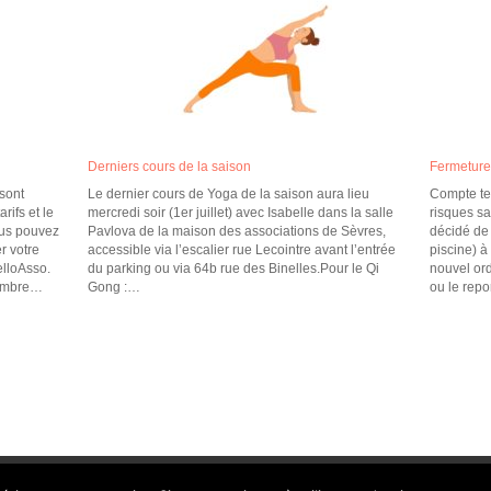
Derniers cours de la saison
Fermeture 
sont
Le dernier cours de Yoga de la saison aura lieu
Compte ten
rifs et le
mercredi soir (1er juillet) avec Isabelle dans la salle
risques sa
ous pouvez
Pavlova de la maison des associations de Sèvres,
décidé de 
r votre
accessible via l’escalier rue Lecointre avant l’entrée
piscine) à
elloAsso.
du parking ou via 64b rue des Binelles.Pour le Qi
nouvel ord
tembre…
Gong :…
ou le rep