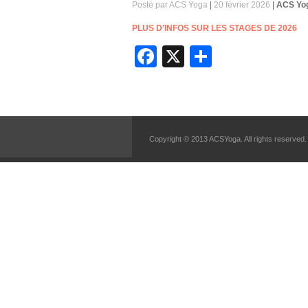
Posté par ACS Yoga
|
20 février 2026
|
ACS Yo
PLUS D’INFOS SUR LES STAGES DE 2026
Facebook
X
Partager
Copyright © 2013 ACSYoga. All rights reserved.