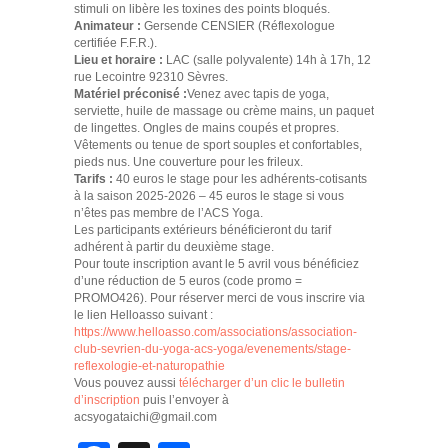
stimuli on libère les toxines des points bloqués.
Animateur :
Gersende CENSIER (Réflexologue
certifiée F.F.R.).
Lieu et horaire :
LAC (salle polyvalente) 14h à 17h, 12
rue Lecointre 92310 Sèvres.
Matériel préconisé :
Venez avec tapis de yoga,
serviette, huile de massage ou crème mains, un paquet
de lingettes. Ongles de mains coupés et propres.
Vêtements ou tenue de sport souples et confortables,
pieds nus. Une couverture pour les frileux.
Tarifs :
40 euros le stage pour les adhérents-cotisants
à la saison 2025-2026 – 45 euros le stage si vous
n’êtes pas membre de l’ACS Yoga.
Les participants extérieurs bénéficieront du tarif
adhérent à partir du deuxième stage.
Pour toute inscription avant le 5 avril vous bénéficiez
d’une réduction de 5 euros (code promo =
PROMO426). Pour réserver merci de vous inscrire via
le lien Helloasso suivant :
https://www.helloasso.com/associations/association-
club-sevrien-du-yoga-acs-yoga/evenements/stage-
reflexologie-et-naturopathie
Vous pouvez aussi
télécharger d’un clic le bulletin
d’inscription
puis l’envoyer à
acsyogataichi@gmail.com